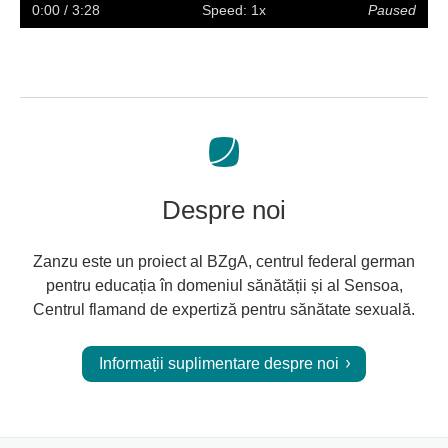
captions
full
0:00
/ 3:28
Speed: 1x
Paused
screen
Despre noi
Zanzu este un proiect al BZgA, centrul federal german
pentru educația în domeniul sănătății și al Sensoa,
Centrul flamand de expertiză pentru sănătate sexuală.
Informații suplimentare despre noi