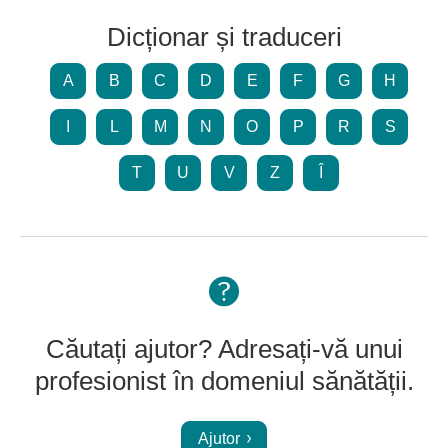
Dicționar și traduceri
A
B
C
D
E
F
G
H
I
L
M
N
O
P
R
S
T
U
V
Z
Î
Căutați ajutor? Adresați-vă unui
profesionist în domeniul sănătății.
Ajutor