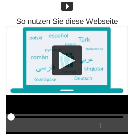
So nutzen Sie diese Webseite
|
|
Play
Restart
Rewind
Forward
Hide
Faster
Slower
Preferences
Enter
Volum