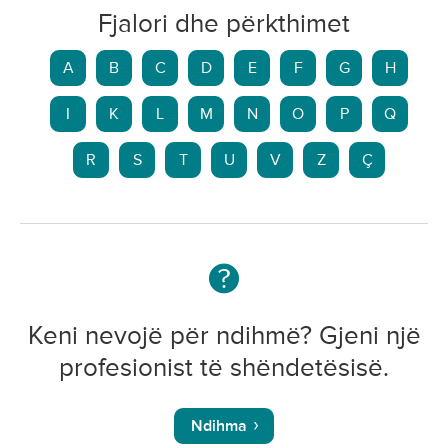
Fjalori dhe përkthimet
A
B
C
D
E
F
G
H
I
K
L
M
N
O
P
Q
R
S
T
U
V
Z
Ç
Keni nevojë për ndihmë? Gjeni një
profesionist të shëndetësisë.
Ndihma