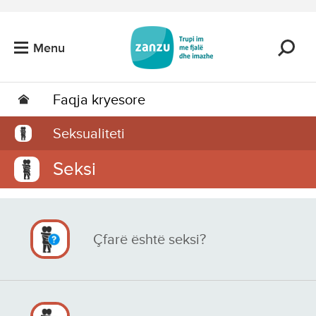
Kalo tek përmbajtja kryesore
Menu
Faqja kryesore
Seksualiteti
Seksi
Çfarë është seksi?