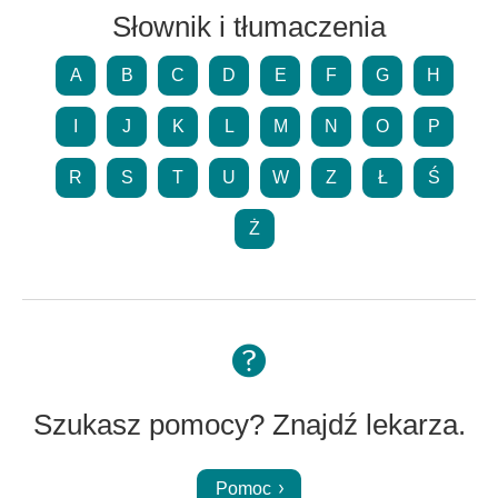
Słownik i tłumaczenia
A
B
C
D
E
F
G
H
I
J
K
L
M
N
O
P
R
S
T
U
W
Z
Ł
Ś
Ż
Szukasz pomocy? Znajdź lekarza.
Pomoc