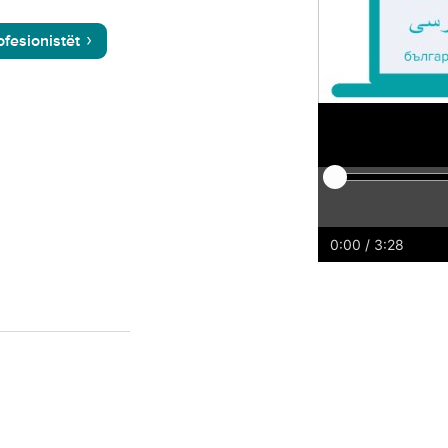
fesionistët
Play
Restart
Rewind
For
0:00
/ 3:28