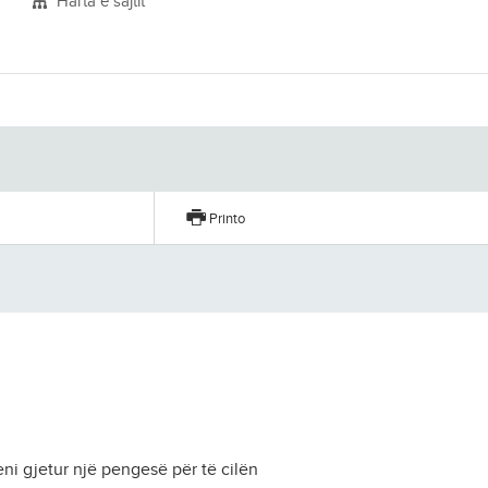
Harta e sajtit
Printo
i gjetur një pengesë për të cilën