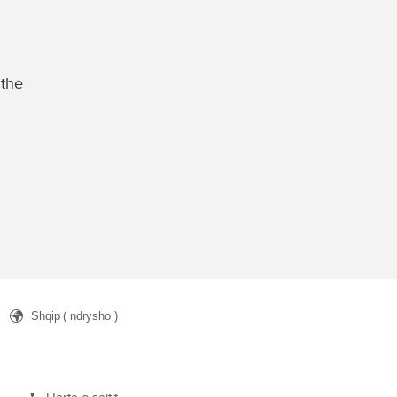
 the
Shqip
( ndrysho )