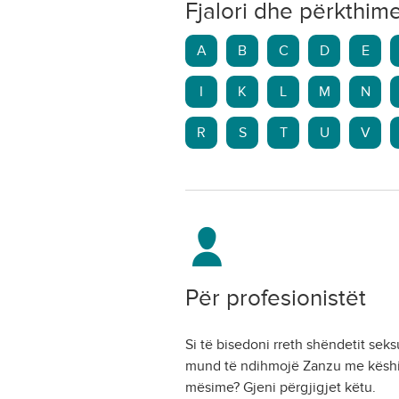
Fjalori dhe përkthim
A
B
C
D
E
I
K
L
M
N
R
S
T
U
V
Për profesionistët
Si të bisedoni rreth shëndetit seks
mund të ndihmojë Zanzu me këshi
mësime? Gjeni përgjigjet këtu.