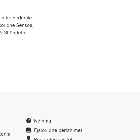
Qendra Federale
or dhe Sensoa,
ër Shëndetin
Ndihma
Fjalori dhe përkthimet
zënia
Për profesionistët