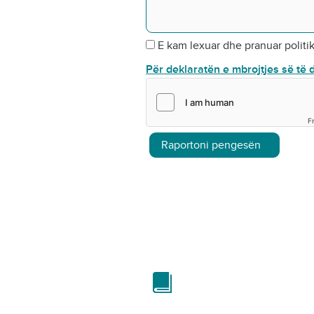
E kam lexuar dhe pranuar politi
Për deklaratën e mbrojtjes së të
F
Raportoni pengesën