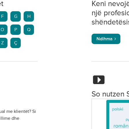
et
Keni nevoj
një profesi
F
G
H
shëndetësi
O
P
Q
Ndihma
Z
Ç
So nutzen 
ual me klientët? Si
llime dhe