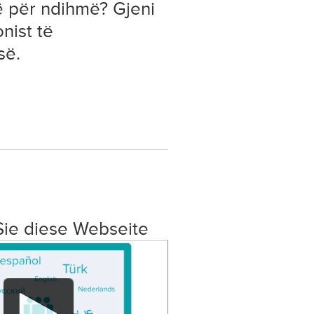
ë për ndihmë? Gjeni
onist të
së.
Sie diese Webseite