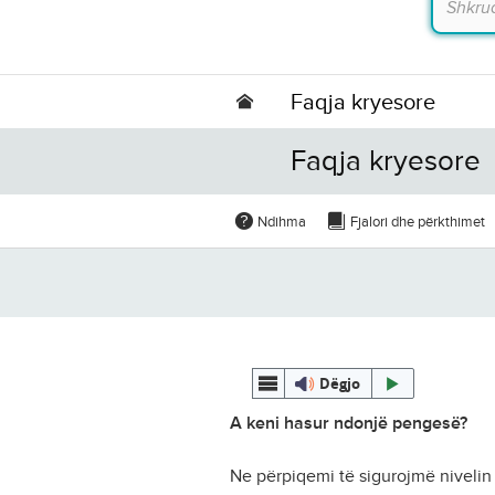
Faqja kryesore
Faqja kryesore
Ndihma
Fjalori dhe përkthimet
Dëgjo
A keni hasur ndonjë pengesë?
Ne përpiqemi të sigurojmë nivelin