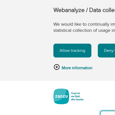
Webanalyze / Data colle
We would like to continually im
statistical collection of usage
Allow tracking
Deny 
More information
Kalo tek përmbajtja kryesore