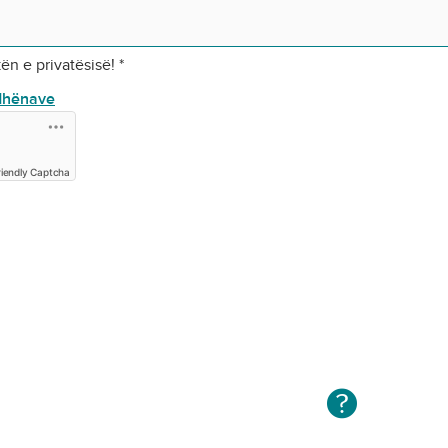
kën e privatësisë!
*
 dhënave
riendly Captcha