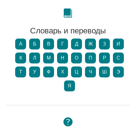
Словарь и переводы
А
Б
В
Г
Д
Ж
З
И
К
Л
М
Н
О
П
Р
С
Т
У
Ф
Х
Ц
Ч
Ш
Э
Я