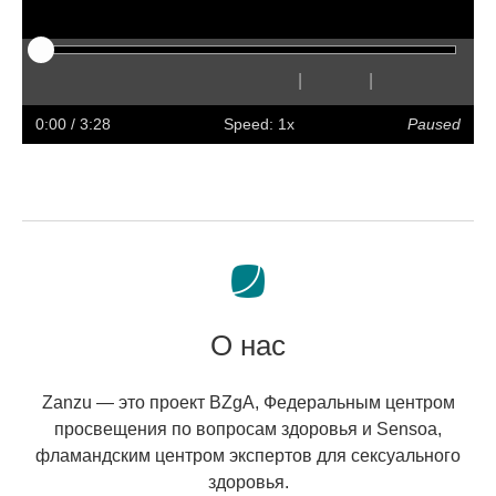
|
|
Play
Restart
Rewind
Forward
Hide
Faster
Slower
Preferences
Enter
Volum
captions
full
0:00
/ 3:28
Speed: 1x
Paused
screen
О нас
Zanzu — это проект BZgA, Федеральным центром
просвещения по вопросам здоровья и Sensoa,
фламандским центром экспертов для сексуального
здоровья.