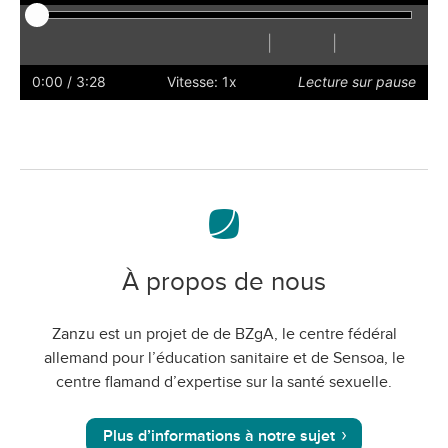
|
|
Lecture
Redémarrer
Reculer
Avancer
Masquer
Plus
Plus
Préférences
Activer
Volu
les
rapidement
lentement
le
0:00
/ 3:28
Vitesse: 1x
Lecture sur pause
sous-
mode
titres
plein
écran
À propos de nous
Zanzu est un projet de de BZgA, le centre fédéral
allemand pour l’éducation sanitaire et de Sensoa, le
centre flamand d’expertise sur la santé sexuelle.
Plus d’informations à notre sujet