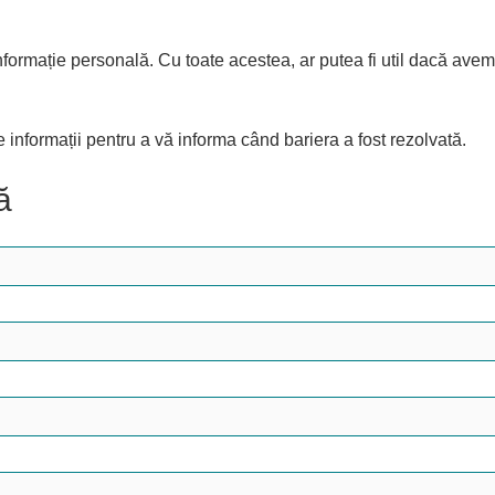
nformație personală. Cu toate acestea, ar putea fi util dacă avem î
nformații pentru a vă informa când bariera a fost rezolvată.
ă