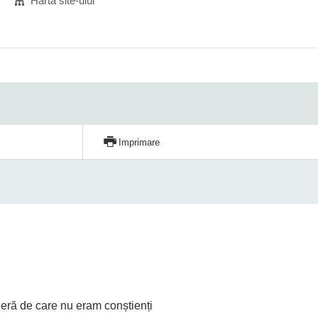
Harta site-ului
Imprimare
rieră de care nu eram conștienți