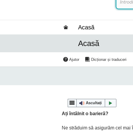
Acasă
Acasă
Ajutor
Dicționar și traduceri
Ascultați
Ați întâlnit o barieră?
Ne străduim să asigurăm cel mai în