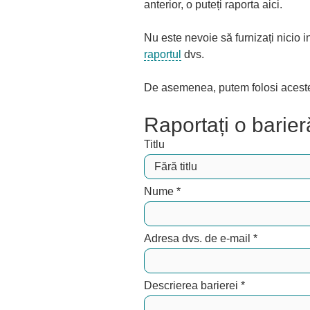
anterior, o puteți raporta aici.
Nu este nevoie să furnizați nicio i
raportul
dvs.
De asemenea, putem folosi aceste i
Raportați o barier
Titlu
Nume
*
Adresa dvs. de e-mail
*
Descrierea barierei
*