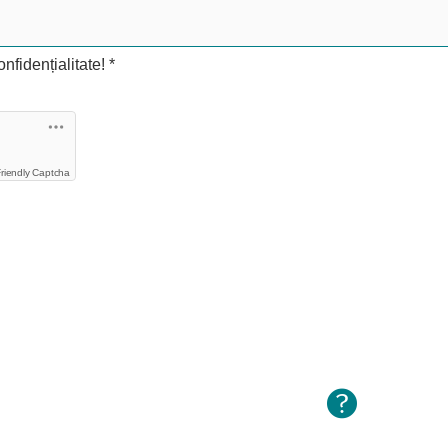
onfidențialitate!
*
riendly Captcha