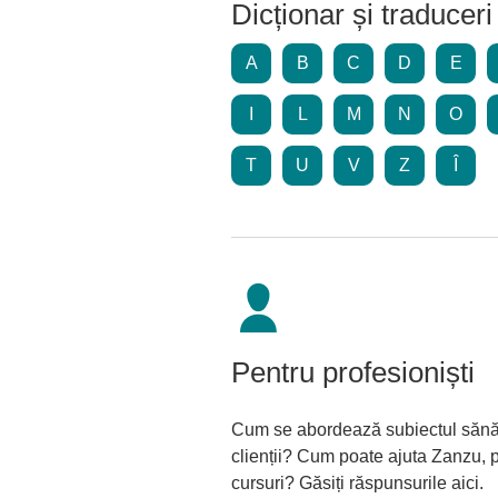
Dicționar și traduceri
A
B
C
D
E
I
L
M
N
O
T
U
V
Z
Î
Pentru profesioniști
Cum se abordează subiectul sănăt
clienții? Cum poate ajuta Zanzu, pr
cursuri? Găsiți răspunsurile aici.