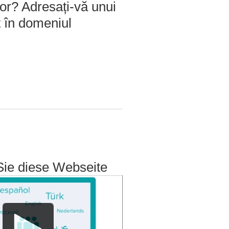
tor? Adresați-vă unui
t în domeniul
Sie diese Webseite