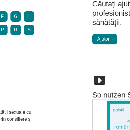
Căutați aju
profesionis
F
G
H
sănătății.
P
R
S
Ajutor
So nutzen 
ății sexuale cu
in consiliere și