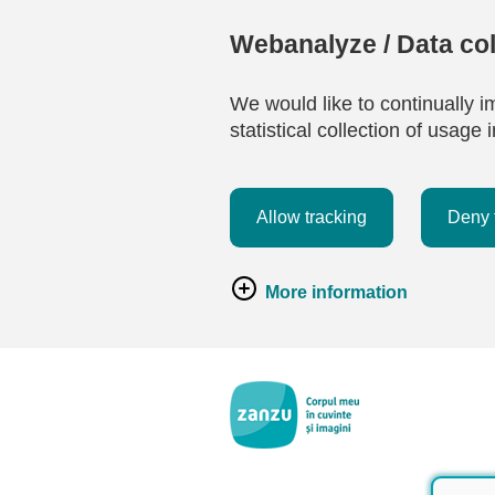
Webanalyze / Data col
We would like to continually i
statistical collection of usag
Allow tracking
Deny 
More information
Salt la conținutul principal