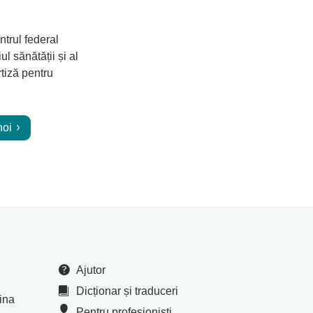
trul federal
 sănătății și al
tiză pentru
noi
Ajutor
Dicționar și traduceri
cina
Pentru profesioniști