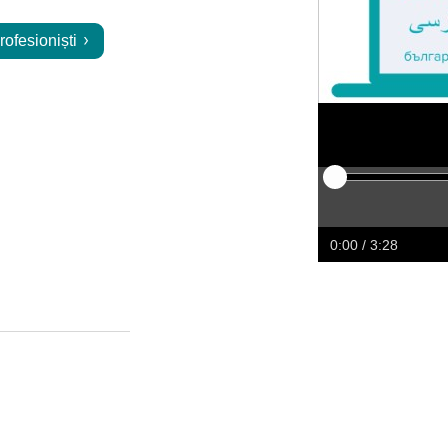
rofesioniști
Play
Restart
Rewind
Forw
0:00
/ 3:28