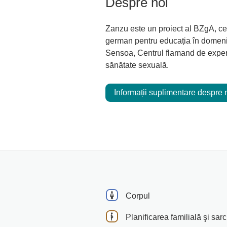
Despre noi
Zanzu este un proiect al BZgA, cen
german pentru educația în domeniul
Sensoa, Centrul flamand de exper
sănătate sexuală.
Informații suplimentare despre 
Corpul
Planificarea familială şi sar