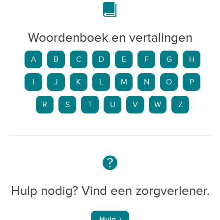
Woordenboek en vertalingen
A
B
C
D
E
F
G
H
I
J
K
L
M
N
O
P
R
S
T
U
V
W
Z
Hulp nodig? Vind een zorgverlener.
Hulp