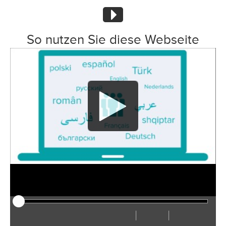
So nutzen Sie diese Webseite
|
|
Afspelen
Herstarten
Terug
Verder
Verberg
Sneller
Langzamer
Voorkeuren
Ga
Volu