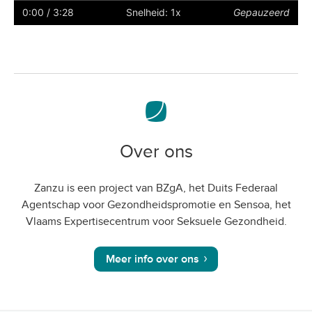
ondertiteling
naar
0:00
/ 3:28
Snelheid: 1x
Gepauzeerd
volledig
scherm
Over ons
Zanzu is een project van BZgA, het Duits Federaal
Agentschap voor Gezondheidspromotie en Sensoa, het
Vlaams Expertisecentrum voor Seksuele Gezondheid.
Meer info over ons