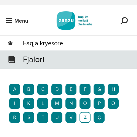
Kalo tek përmbajtja kryesore
Menu
Faqja kryesore
Fjalori
A
B
C
D
E
F
G
H
I
K
L
M
N
O
P
Q
R
S
T
U
V
Z
Ç