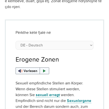
e këmbëve, duart, goja etj. Zonat erogjene ndryshojnë te
çdo njeri.
Përkthe këtë fjalë në
Erogene Zonen
Vorlesen
Sexuell empfindliche Stellen am Körper.
Wenn diese Stellen stimuliert werden,
können Sie
sexuell erregt
werden.
Empfindlich sind nicht nur die
Sexualorgane
und der Bereich darum sondern auch, zum