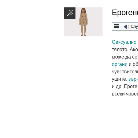
Ероген
Слу
Сексуално
тялото. Ако
може да с
органи
и об
чувствител
ушите,
зър
и др. Ерог
всеки човек