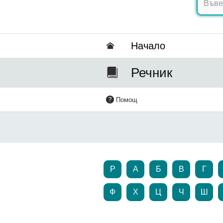
Hачало
Речник
Помощ
P
А
Б
В
Г
Ф
Х
Ц
Ч
Ш