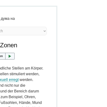
 дума на
 Zonen
en
dliche Stellen am Körper.
llen stimuliert werden,
xuell erregt
werden.
nd nicht nur die
und der Bereich darum
 zum Beispiel, Ohren,
 Fußsohlen, Hände, Mund