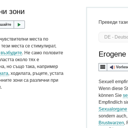
ни зони
Преведи тази
шайте
чувствителни места по
 тези места се стимулират,
Erogene
е
възбудите
. Не само половите
ластта около тях е
на, но също така, например
Vorles
ната
, ходилата, ръцете, устата
енните зони са различни при
Sexuell empfin
.
Wenn diese Ste
können Sie
se
Empfindlich si
Sexualorgane
sondern auch,
Brustwarzen
,