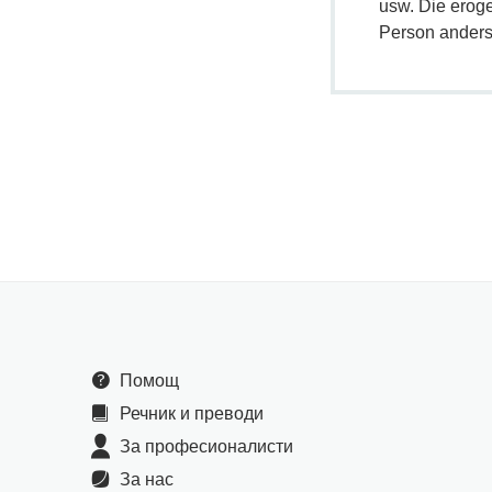
usw. Die erog
Person anders
Помощ
Речник и преводи
За професионалисти
За нас