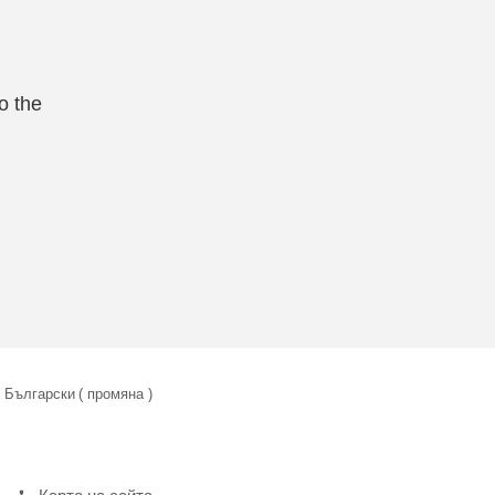
o the
Български
( промяна )