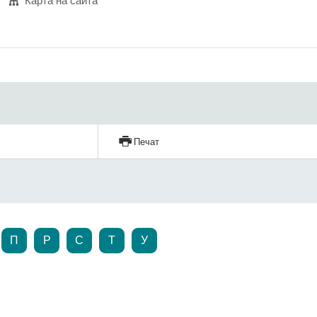
Карта на сайта
Печат
П
Р
С
Т
У