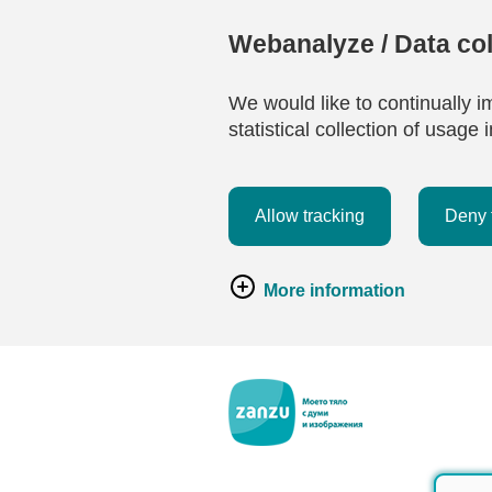
Webanalyze / Data col
We would like to continually i
statistical collection of usag
Allow tracking
Deny 
More information
Премини към основното съдържание