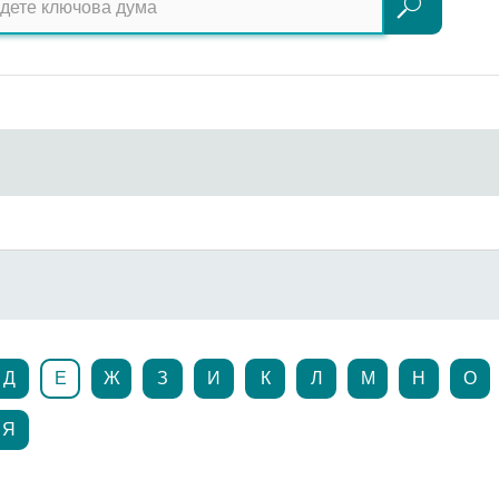
Търсене
Д
Е
Ж
З
И
К
Л
М
Н
О
Я