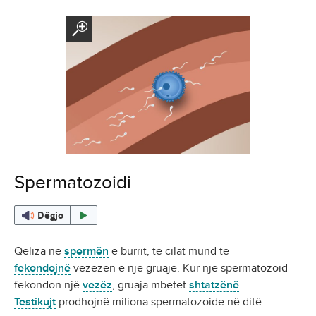
Spermatozoidi
Dëgjo
Qeliza në
spermën
e burrit, të cilat mund të
fekondojnë
vezëzën e një gruaje. Kur një spermatozoid
fekondon një
vezëz
, gruaja mbetet
shtatzënë
.
Testikujt
prodhojnë miliona spermatozoide në ditë.