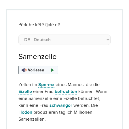
Përkthe këtë fjalë në
Samenzelle
Vorlesen
Zellen im
Sperma
eines Mannes, die die
Eizelle
einer Frau
befruchten
können. Wenn
eine Samenzelle eine Eizelle befruchtet,
kann eine Frau
schwanger
werden. Die
Hoden
produzieren täglich Millionen
Samenzellen.