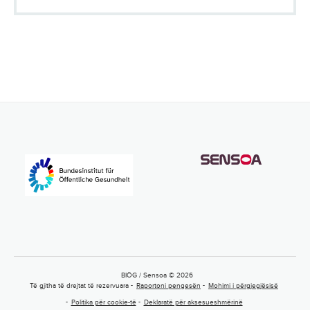
BIÖG / Sensoa © 2026
Të gjitha të drejtat të rezervuara
Raportoni pengesën
Mohimi i përgjegjësisë
Politika për cookie-të
Deklaratë për aksesueshmërinë