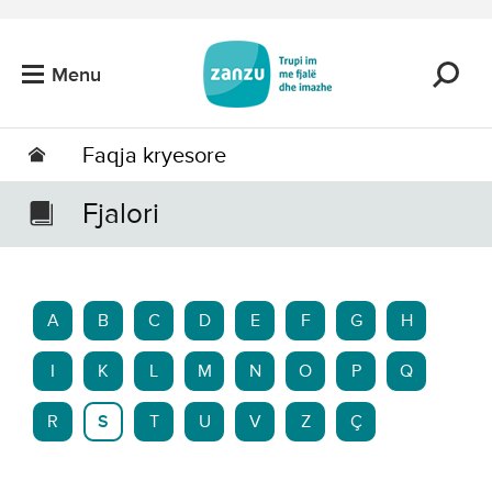
Kalo tek përmbajtja kryesore
Menu
Faqja kryesore
Fjalori
A
B
C
D
E
F
G
H
I
K
L
M
N
O
P
Q
R
S
T
U
V
Z
Ç