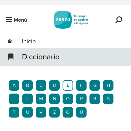
Saltar al contenido principal
Menú
Inicio
Diccionario
A
B
C
D
E
F
G
H
I
L
M
N
O
P
R
S
T
U
V
Z
Ó
Ú