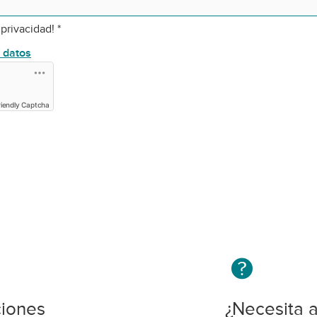
 privacidad!
*
e datos
riendly Captcha
ciones
¿Necesita 