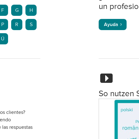
un profesio
F
G
H
P
R
S
Ayuda
Ú
So nutzen 
os clientes?
iendo
 las respuestas