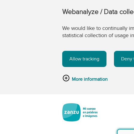
Webanalyze / Data colle
We would like to continually im
statistical collection of usage
Allow tracking
Deny 
More information
Saltar al contenido principal