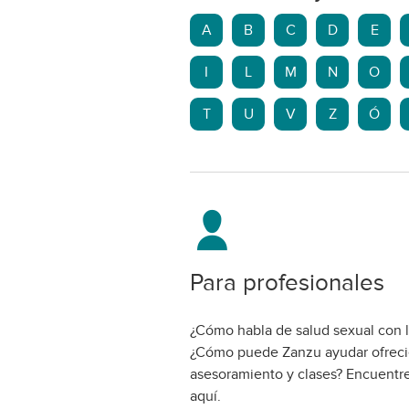
A
B
C
D
E
I
L
M
N
O
T
U
V
Z
Ó
Para profesionales
¿Cómo habla de salud sexual con l
¿Cómo puede Zanzu ayudar ofrec
asesoramiento y clases? Encuentre
aquí.