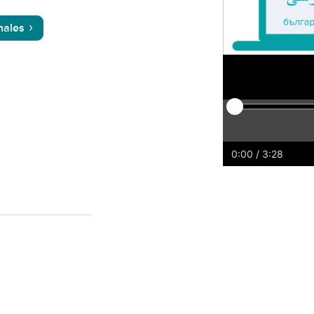
nales
Play
Reiniciar
Rebobi
Adel
0:00
/ 3:28