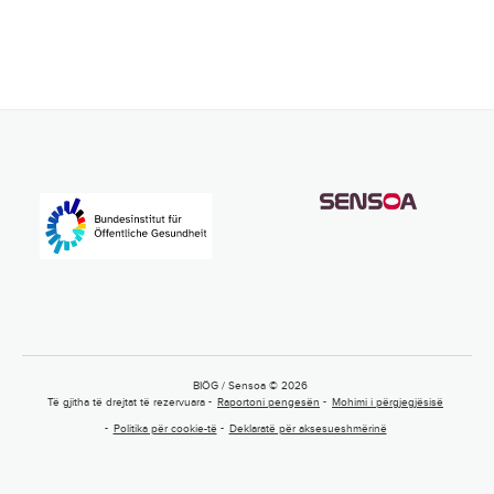
BIÖG / Sensoa © 2026
Të gjitha të drejtat të rezervuara
Raportoni pengesën
Mohimi i përgjegjësisë
Politika për cookie-të
Deklaratë për aksesueshmërinë