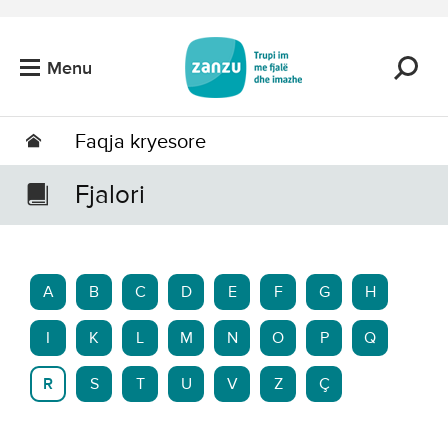
Kalo tek përmbajtja kryesore
Menu
Faqja kryesore
Fjalori
A
B
C
D
E
F
G
H
I
K
L
M
N
O
P
Q
R
S
T
U
V
Z
Ç