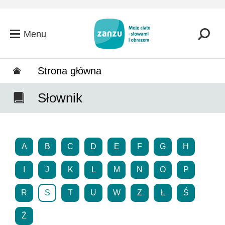
Przejdź do głównej zawartości
Menu
Strona główna
Słownik
A
B
C
D
E
F
G
H
I
J
K
L
M
N
O
P
R
S
T
U
W
Z
Ł
Ś
Ż