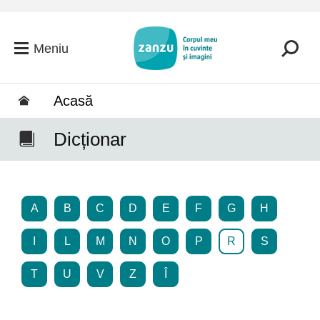
Salt la conținutul principal
Meniu
Acasă
Dicționar
A
B
C
D
E
F
G
H
I
L
M
N
O
P
R
S
T
U
V
Z
Î