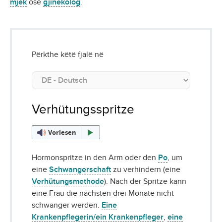
mjek
ose
gjinekolog
.
Përkthe këtë fjalë në
Verhütungsspritze
Vorlesen
Hormonspritze in den Arm oder den
Po
, um
eine
Schwangerschaft
zu verhindern (eine
Verhütungsmethode
). Nach der Spritze kann
eine Frau die nächsten drei Monate nicht
schwanger werden.
Eine
Krankenpflegerin/ein Krankenpfleger
,
eine