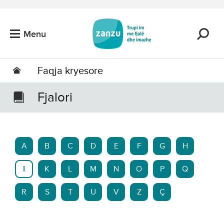
Kalo tek përmbajtja kryesore
Menu
Faqja kryesore
Fjalori
A
B
C
D
E
F
G
H
I
K
L
M
N
O
P
Q
R
S
T
U
V
Z
Ç