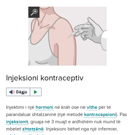
Injeksioni kontraceptiv
Dëgjo
Injektimi i një
hormoni
në krah ose në
vithe
për të
parandaluar shtatzaninë (një metodë
kontracepsioni
). Pas
injeksionit
, gruaja në 3 muajt e ardhshëm nuk mund të
mbetet
shtatzënë
. Injeksioni bëhet nga një infermier,