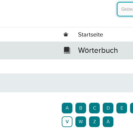
Startseite
Wörterbuch
A
B
C
D
E
V
W
Z
Ä