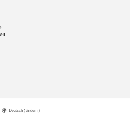
e
eit
Deutsch
( ändern )