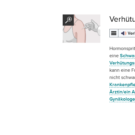
Verhütu
Vor
Hormonsprit
eine
Schwan
Verhütung
kann eine F
nicht schw
Krankenpfle
Ärztin/ein A
Gynäkologe