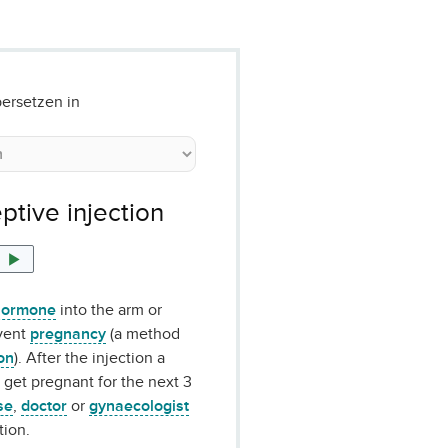
ersetzen in
ptive injection
hormone
into the arm or
vent
pregnancy
(a method
on
). After the injection a
get pregnant for the next 3
se
,
doctor
or
gynaecologist
tion.