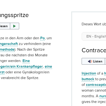
ngsspritze
Dieses Wort üb
lesen
ze in den Arm oder den
Po
, um
gerschaft
zu verhindern (eine
Contrace
smethode
). Nach der Spritze
rau die nächsten drei Monate
anger werden.
Eine
Listen
gerin/ein Krankenpfleger
,
eine
rzt
oder eine Gynäkologin/ein
Injection
of a
verabreicht die Spritze.
buttock
to pre
of
contracepti
woman cannot 
months. A
nur
gives the injec