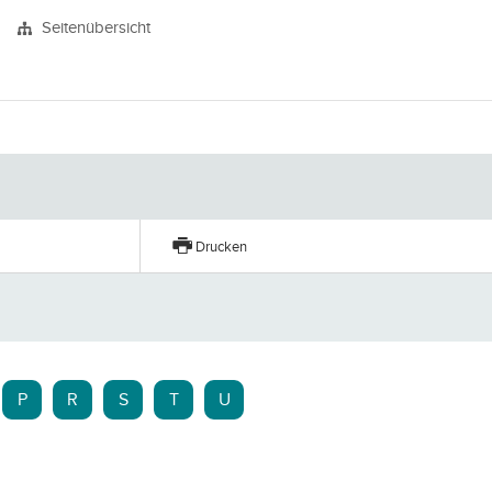
Seitenübersicht
Drucken
P
R
S
T
U