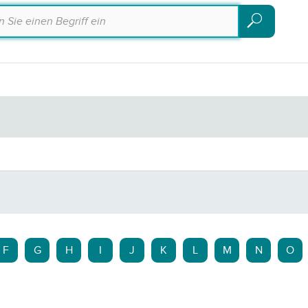
Suchen
Suchen
F
G
H
I
J
K
L
M
N
O