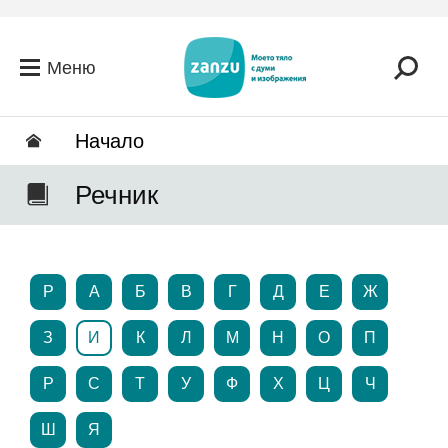
Премини към основното съдържание
Меню
Hачало
Речник
P
А
Б
В
Г
Д
Е
Ж
З
И
К
Л
М
Н
О
П
Р
С
Т
У
Ф
Х
Ц
Ч
Ш
Я