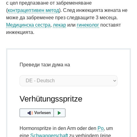
с цел предпазване от забременяване
(
контрацептивен метод
). След инжекцията жената не
може да забременее през следващите 3 месеца.
Медицинска сестра
,
лекар
или
гинеколог
поставят
инжекцията.
Преведи тази дума на
Verhütungsspritze
Vorlesen
Hormonspritze in den Arm oder den
Po
, um
eine
Schwangerschaft
zu verhindern (eine