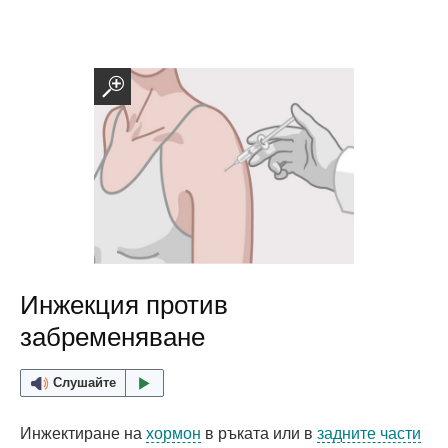
Инжекция против
забременяване
Слушайте
Инжектиране на
хормон
в ръката или в
задните части