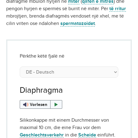
diafragmë mbulon hyrjen në
mitër
(
qafën e mitrës
) dhe
pengon hyrjen e spermës së burrit në mitër. Për
të rritur
mbrojtjen, brenda diafragmës vendoset një xhel, me të
cilin vriten ose ndalohen
spermatozoidet
.
Përkthe këtë fjalë në
Diaphragma
Vorlesen
Silikonkappe mit einem Durchmesser von
maximal 10 cm, die eine Frau vor dem
Geschlechtsverkehr
in die
Scheide
einführt.