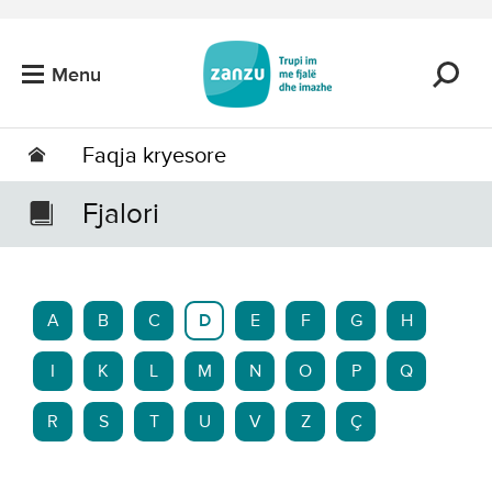
Kalo tek përmbajtja kryesore
Menu
Faqja kryesore
Fjalori
A
B
C
D
E
F
G
H
I
K
L
M
N
O
P
Q
R
S
T
U
V
Z
Ç