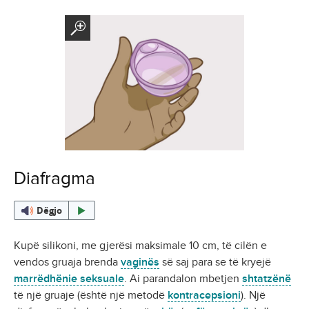
Diafragma
Dëgjo
Kupë silikoni, me gjerësi maksimale 10 cm, të cilën e
vendos gruaja brenda
vaginës
së saj para se të kryejë
marrëdhënie seksuale
. Ai parandalon mbetjen
shtatzënë
të një gruaje (është një metodë
kontracepsioni
). Një