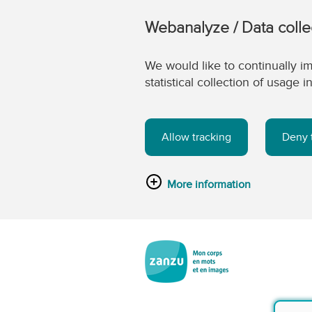
Webanalyze / Data colle
We would like to continually im
statistical collection of usage
Allow tracking
Deny 
More information
Passer au contenu principal