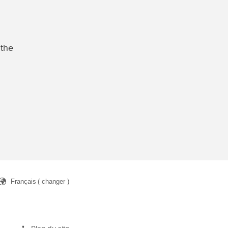
 the
Français
( changer )
rcher