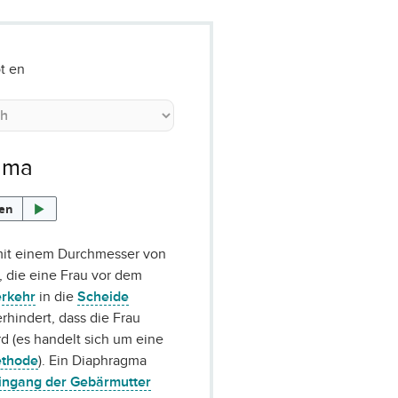
t en
gma
sen
mit einem Durchmesser von
 die eine Frau vor dem
erkehr
in die
Scheide
erhindert, dass die Frau
d (es handelt sich um eine
ethode
). Ein Diaphragma
ingang der Gebärmutter