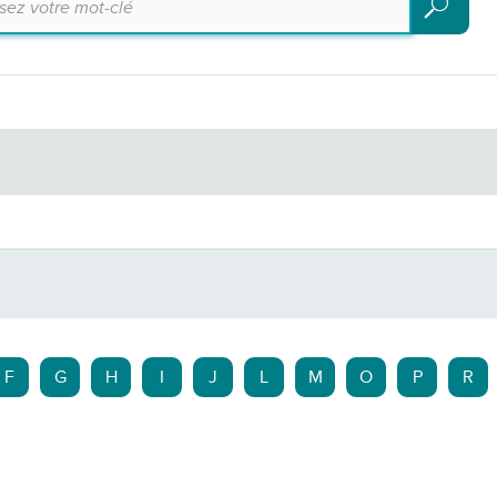
Recherch
F
G
H
I
J
L
M
O
P
R