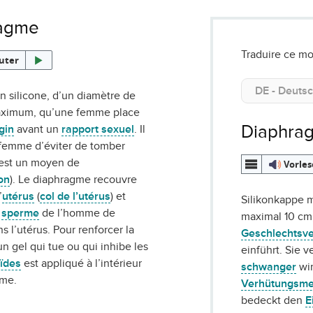
agme
Traduire ce mo
uter
 silicone, d’un diamètre de
aximum, qu’une femme place
Diaphra
gin
avant un
rapport sexuel
. Il
 femme d’éviter de tomber
est un moyen de
Vorle
on
). Le diaphragme recouvre
’
utérus
(
col de l’utérus
) et
Silikonkappe 
e
sperme
de l’homme de
maximal 10 cm,
s l’utérus. Pour renforcer la
Geschlechtsv
un gel qui tue ou qui inhibe les
einführt. Sie v
ïdes
est appliqué à l’intérieur
schwanger
wir
gme.
Verhütungsm
bedeckt den
E