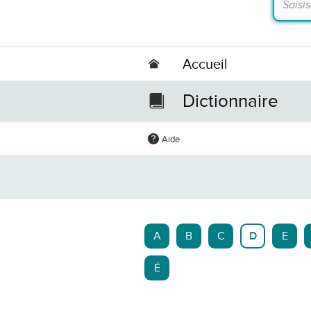
Accueil
Dictionnaire
Aide
A
B
C
D
E
É