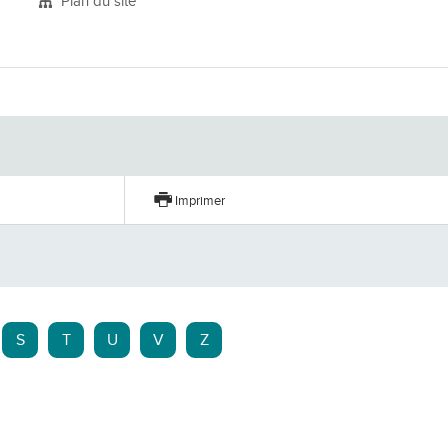
Plan du site
er
Imprimer
S
T
U
V
Z