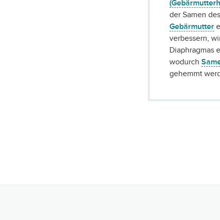
(Gebärmutterh
der Samen des
Gebärmutter
e
verbessern, wi
Diaphragmas e
wodurch
Same
gehemmt werd