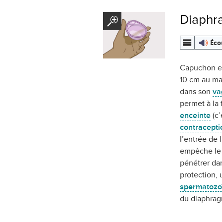
Diaphr
Éco
Capuchon en
10 cm au m
dans son
va
permet à la
enceinte
(c’
contracepti
l’entrée de l
empêche l
pénétrer dan
protection, 
spermatozo
du diaphra