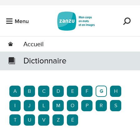
Passer au contenu principal
Menu
Accueil
Dictionnaire
A
B
C
D
E
F
G
H
I
J
L
M
O
P
R
S
T
U
V
Z
É