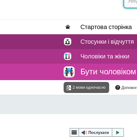
Стартова сторінка
Стосунки і відчуття
Чоловіки та жінки
Бути чоловіком
2 мови одночасно
Допомог
Послухати