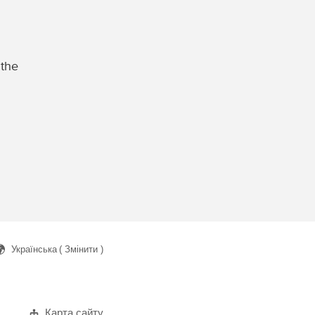
 the
Українська
( Змінити )
ук
Карта сайту