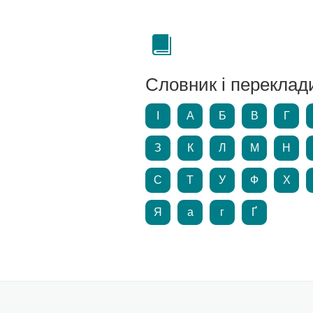
Словник і переклад
І
А
Б
В
Г
З
К
Л
М
Н
С
Т
У
Ф
Х
Я
а
г
Ґ