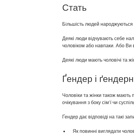
Стать
Більшість людей народжуються з
Деякі люди відчувають себе нал
чоловіком або навпаки. Або Ви 
Деякі люди мають чоловічі та ж
Ґендер і ґендерн
Чоловіки та жінки також мають п
очікування з боку сім’ї чи суспі
Ґендер дає відповіді на такі зап
Як повинні виглядати чолов