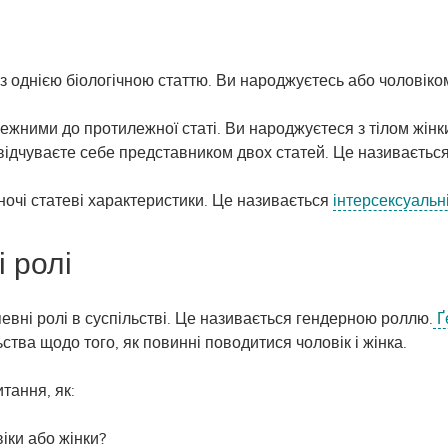
 однією біологічною статтю. Ви народжуєтесь або чоловіком
ежними до протилежної статі. Ви народжуєтеся з тілом жінки
відчуваєте себе представником двох статей. Це називаєтьс
іночі статеві характеристики. Це називається
інтерсексуальн
і ролі
евні ролі в суспільстві. Це називається гендерною роллю.
Ґ
льства щодо того, як повинні поводитися чоловік і жінка.
итання, як:
іки або жінки?