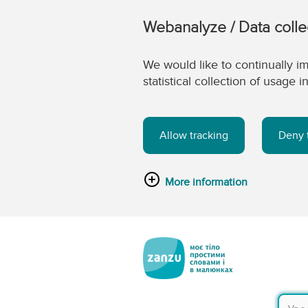
Webanalyze / Data colle
We would like to continually im
statistical collection of usage
Allow tracking
Deny 
More information
Перейти до головного вмісту