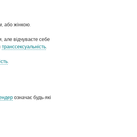
, або жінкою.
, але відчуваєте себе
я
транссексуальність
.
ість
.
ендер
означає будь-які