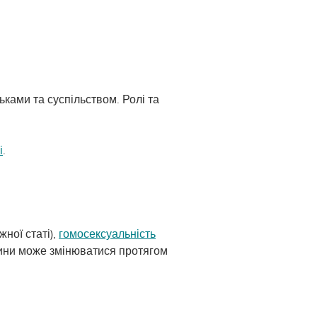
ьками та суспільством. Ролі та
і
.
ної статі),
гомосексуальність
ни може змінюватися протягом