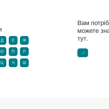
Вам потрі
и
можете зн
тут.
Д
Е
Ж
О
П
Р
Ц
Ч
Ш