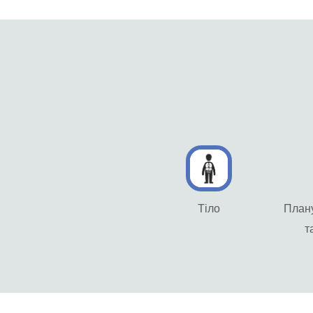
Тіло
План
т