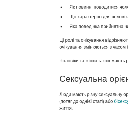
Як повинні поводитися чоло
Що характерно для чоловік
Яка поведінка прийнятна ч
Ці ролі та очікування відрізняю
очікування змінюються з часом 
Чоловіки та жінки також мають рі
Сексуальна оріє
Люди мають різну сексуальну орі
(потяг до однієї статі) або
бісекс
життя.