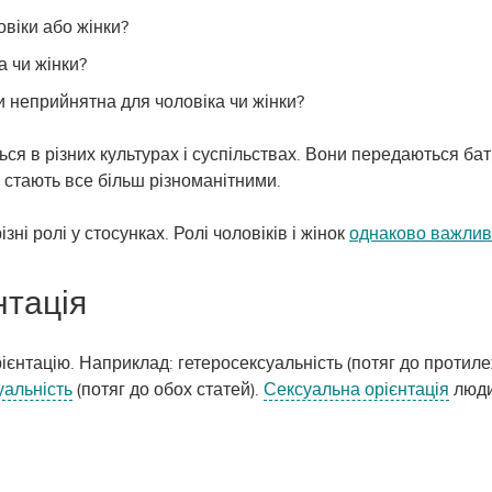
віки або жінки?
а чи жінки?
и неприйнятна для чоловіка чи жінки?
ться в різних культурах і суспільствах. Вони передаються бат
і стають все більш різноманітними.
зні ролі у стосунках. Ролі чоловіків і жінок
однаково важлив
нтація
єнтацію. Наприклад: гетеросексуальність (потяг до протилеж
уальність
(потяг до обох статей).
Сексуальна орієнтація
люди