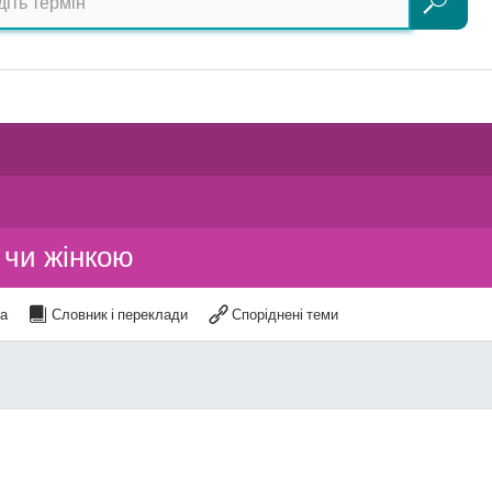
Пошук
 чи жінкою
а
Словник і переклади
Споріднені теми