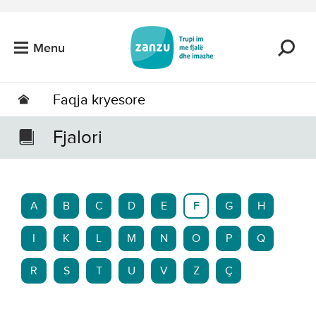
Kalo tek përmbajtja kryesore
Menu
Faqja kryesore
Fjalori
A
B
C
D
E
F
G
H
I
K
L
M
N
O
P
Q
R
S
T
U
V
Z
Ç