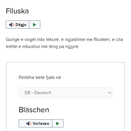
Flluska
Dëgjo
Gungë e vogël mbi lëkurë, e ngjashme me flluskën, e cila
është e mbushur me lëng pa ngjyrë.
Përkthe këtë fjalë në
Bläschen
Vorlesen