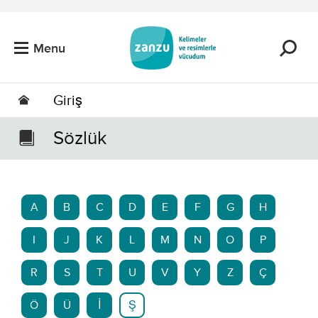
Skip to main content
Menu
Giriş
Sözlük
A
B
C
D
E
F
G
H
I
J
K
L
M
N
O
P
R
S
T
U
V
Y
Z
Ç
Ö
Ü
İ
Ş