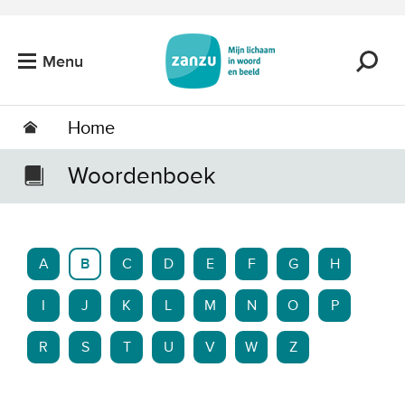
Ga naar de hoofdinhoud
Menu
Home
Woordenboek
A
B
C
D
E
F
G
H
I
J
K
L
M
N
O
P
R
S
T
U
V
W
Z