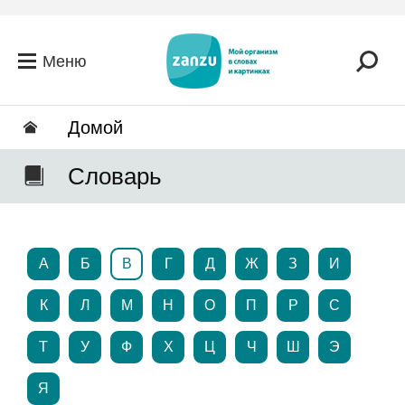
Перейти к основному содержанию
Меню
Домой
Словарь
А
Б
В
Г
Д
Ж
З
И
К
Л
М
Н
О
П
Р
С
Т
У
Ф
Х
Ц
Ч
Ш
Э
Я