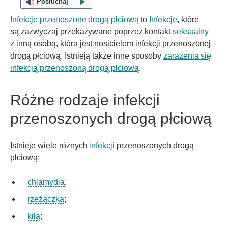
Posłuchaj
Infekcje przenoszone drogą płciową
to
Infekcje
, które
są zazwyczaj przekazywane poprzez kontakt
seksualny
z inną osobą, która jest nosicielem infekcji przenoszonej
drogą płciową. Istnieją także inne sposoby
zarażenia się
infekcją przenoszoną drogą płciową
.
Różne rodzaje infekcji
przenoszonych drogą płciową
Istnieje wiele różnych
infekcji
przenoszonych drogą
płciową:
chlamydia
;
rzeżączka
;
kiła
;