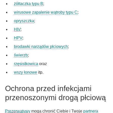
żółtaczka typu B
;
wirusowe zapalenie wątroby typu C
;
opryszczka
;
HIV
;
HPV
;
brodawki narządów płciowych
;
świerzb
;
rzęsistkowica
oraz
wszy łonowe
itp.
Ochrona przed infekcjami
przenoszonymi drogą płciową
Prezerwatywy
mogą chronić Ciebie i Twoje
partnera