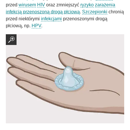
przed
wirusem
HIV
oraz zmniejszyć
ryzyko
zarażenia
infekcją przenoszoną drogą płciową
.
Szczepionki
chronią
przed niektórymi
infekcjami
przenoszonymi drogą
płciową, np.
HPV
.