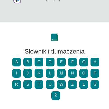
Słownik i tłumaczenia
A
B
C
D
E
F
G
H
I
J
K
L
M
N
O
P
R
S
T
U
W
Z
Ł
Ś
Ż