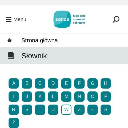
Przejdź do głównej zawartości
Menu
Strona główna
Słownik
A
B
C
D
E
F
G
H
I
J
K
L
M
N
O
P
R
S
T
U
W
Z
Ł
Ś
Ż