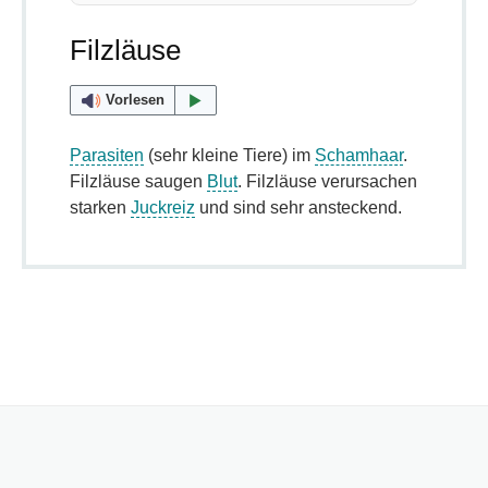
Filzläuse
Vorlesen
Parasiten
(sehr kleine Tiere) im
Schamhaar
.
Filzläuse saugen
Blut
. Filzläuse verursachen
starken
Juckreiz
und sind sehr ansteckend.