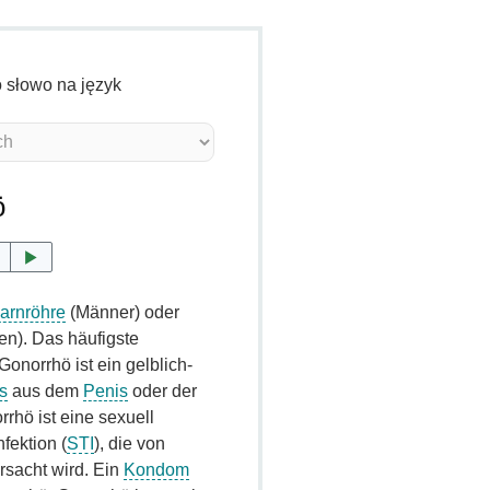
o słowo na język
ö
arnröhre
(Männer) oder
en). Das häufigste
onorrhö ist ein gelblich-
s
aus dem
Penis
oder der
rhö ist eine sexuell
fektion (
STI
), die von
rsacht wird. Ein
Kondom