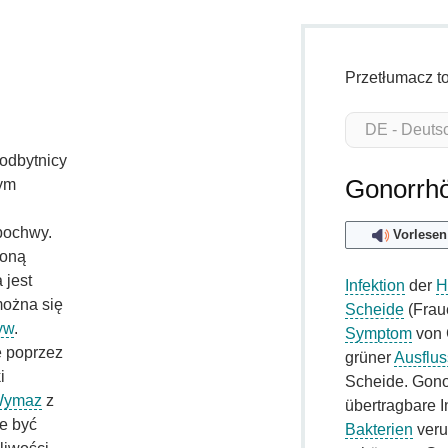
Przetłumacz t
 odbytnicy
Gonorrh
zym
pochwy.
Vorlesen
zoną
 jest
Infektion
der
H
można się
Scheide
(Frau
yw
.
Symptom
von G
ę poprzez
grüner
Ausflus
i
Scheide. Gonor
ymaz
z
übertragbare In
e być
Bakterien
veru