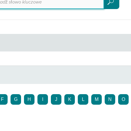
Szukaj
F
G
H
I
J
K
L
M
N
O