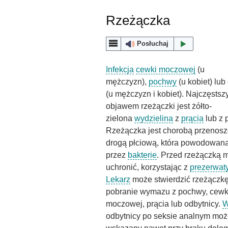
Rzeżączka
Posłuchaj
Infekcja
cewki moczowej
(u
mężczyzn),
pochwy
(u kobiet) lub
(u mężczyzn i kobiet). Najczęsts
objawem rzeżączki jest żółto-
zielona
wydzielina
z
prącia
lub z 
Rzeżączka jest chorobą przenos
drogą płciową, która powodowana
przez
bakterie
. Przed rzeżączką 
uchronić, korzystając z
prezerwat
Lekarz
może stwierdzić rzeżączk
pobranie wymazu z pochwy, cewk
moczowej, prącia lub odbytnicy.
W
odbytnicy po seksie analnym moż