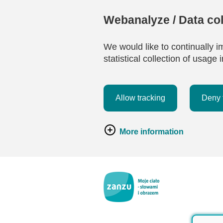
Webanalyze / Data col
We would like to continually i
statistical collection of usag
Allow tracking
Deny 
More information
Przejdź do głównej zawartości