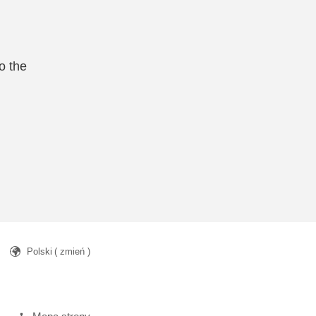
o the
Polski
( zmień )