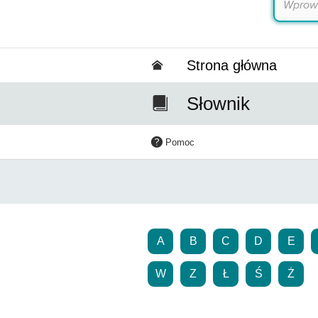
Strona główna
Słownik
Pomoc
A
B
C
D
E
W
Z
Ł
Ś
Ż