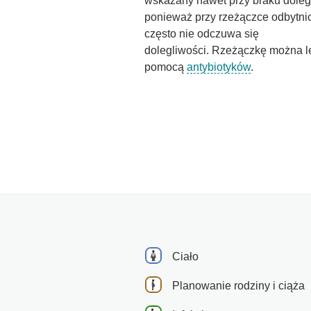
wskazany nawet przy braku doleg
ponieważ przy rzeżączce odbytni
często nie odczuwa się
dolegliwości. Rzeżączkę można l
pomocą
antybiotyków
.
Ciało
Planowanie rodziny i ciąża