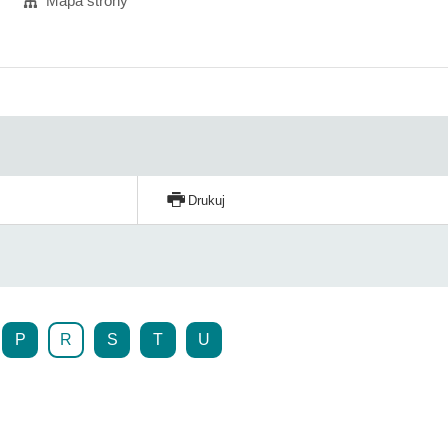
Mapa strony
Drukuj
P
R
S
T
U