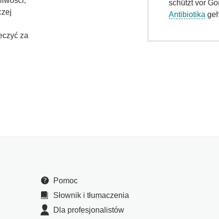
liwości,
schützt vor Go
czej
Antibiotika
geh
eczyć za
Pomoc
Słownik i tłumaczenia
Dla profesjonalistów