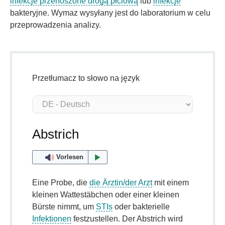
infekcje przenoszone drogą płciową
lub
infekcje
bakteryjne. Wymaz wysyłany jest do laboratorium w celu
przeprowadzenia analizy.
Przetłumacz to słowo na język
Abstrich
Vorlesen
Eine Probe, die
die Ärztin/der Arzt
mit einem
kleinen Wattestäbchen oder einer kleinen
Bürste nimmt, um
STIs
oder bakterielle
Infektionen
festzustellen. Der Abstrich wird