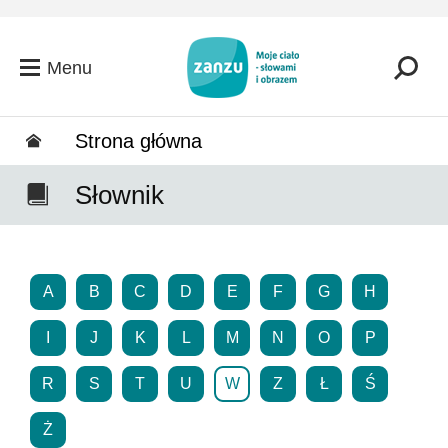
Przejdź do głównej zawartości
Menu
Strona główna
Słownik
A
B
C
D
E
F
G
H
I
J
K
L
M
N
O
P
R
S
T
U
W
Z
Ł
Ś
Ż