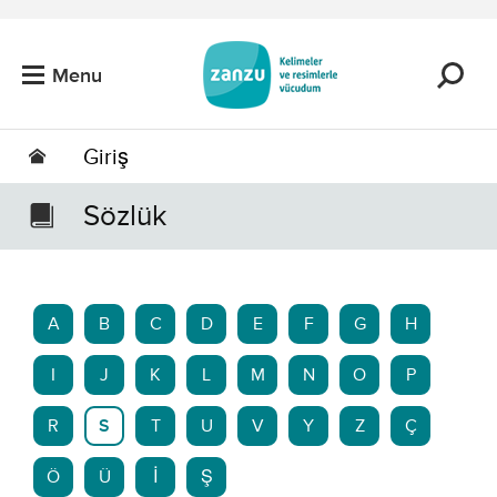
Skip to main content
Menu
Giriş
Sözlük
A
B
C
D
E
F
G
H
I
J
K
L
M
N
O
P
R
S
T
U
V
Y
Z
Ç
Ö
Ü
İ
Ş