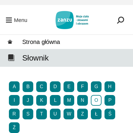
Przejdź do głównej zawartości
Menu
Strona główna
Słownik
A
B
C
D
E
F
G
H
I
J
K
L
M
N
O
P
R
S
T
U
W
Z
Ł
Ś
Ż