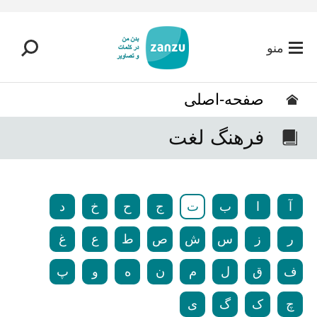
رفتن به محتوای اصلی
منو
صفحه-اصلی
فرهنگ لغت
آ
ا
ب
ت
ج
ح
خ
د
ر
ز
س
ش
ص
ط
ع
غ
ف
ق
ل
م
ن
ه
و
پ
چ
ک
گ
ی