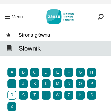
Przejdź do głównej zawartości
Menu
Strona główna
Słownik
A
B
C
D
E
F
G
H
I
J
K
L
M
N
O
P
R
S
T
U
W
Z
Ł
Ś
Ż