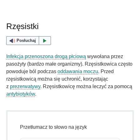
Rzęsistki
Posłuchaj
Infekcja przenoszona drogą płciową
wywołana przez
pasożyty (bardzo małe organizmy). Rzęsistkowica często
powoduje ból podczas
oddawania moczu
. Przed
rzęsistkowicą można się uchronić, korzystając
z
prezerwatywy
. Rzęsistkowicę można leczyć za pomocą
antybiotyków
.
Przetłumacz to słowo na język