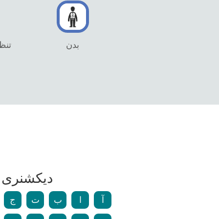
بدن
تنظی
دیکشنری و
آ
ا
ب
ت
ج