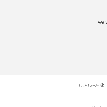
We w
فارسی
( تغییر )