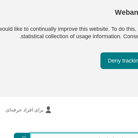
Webana
ould like to continually improve this website. To do this,
statistical collection of usage information. Cons
Deny tracki
برای افراد حرفه‌ای
جستجو