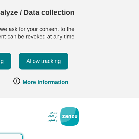
lyze / Data collection
 we ask for your consent to the
ent can be revoked at any time.
ng
Allow tracking
More information
رفتن به محتوای اصلی