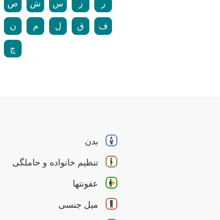
ر
ز
س
ش
ص
ف
ق
ل
م
ن
چ
بدن
تنظیم خانواده و حاملگی
عفونتها
میل جنسی