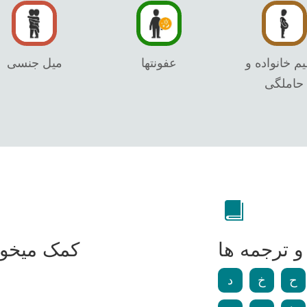
م خانواده و
عفونتها
میل جنسی
حاملگی
 ترجمه ها
کمک میخواه
ح
خ
د