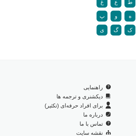
ط
ع
غ
ه
و
پ
ک
گ
ی
راهنمایی
دیکشنری و ترجمه ها
برای افراد حرفه‌ای (تکثیر)
درباره ما
تماس با ما
نقشه سایت