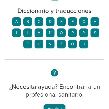
Diccionario y traducciones
A
B
C
D
E
F
G
H
I
L
M
N
O
P
R
S
T
U
V
Z
Ó
Ú
¿Necesita ayuda? Encontrar a un
profesional sanitario.
Ayuda