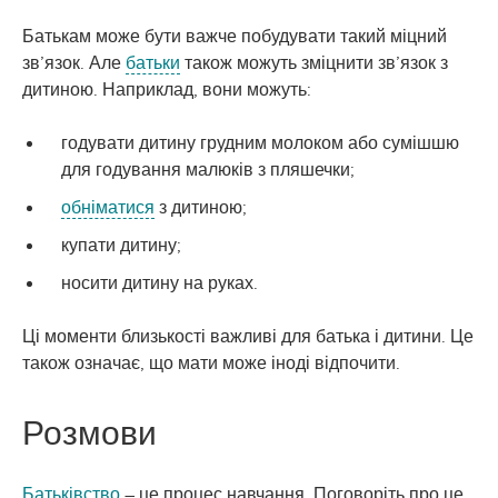
Батькам може бути важче побудувати такий міцний
зв’язок. Але
батьки
також можуть зміцнити зв’язок з
дитиною. Наприклад, вони можуть:
годувати дитину грудним молоком або сумішшю
для годування малюків з пляшечки;
обніматися
з дитиною;
купати дитину;
носити дитину на руках.
Ці моменти близькості важливі для батька і дитини. Це
також означає, що мати може іноді відпочити.
Розмови
Батьківство
– це процес навчання. Поговоріть про це