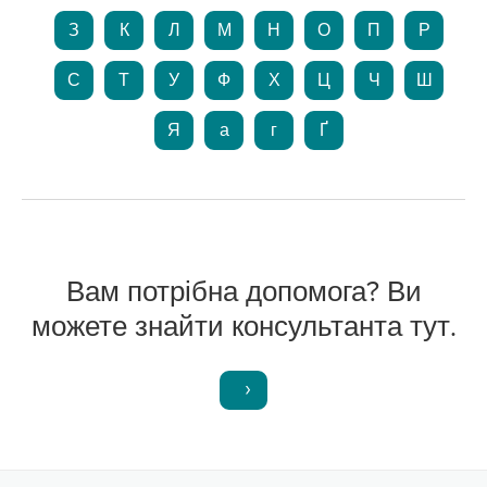
З
К
Л
М
Н
О
П
Р
С
Т
У
Ф
Х
Ц
Ч
Ш
Я
а
г
Ґ
Вам потрібна допомога? Ви
можете знайти консультанта тут.