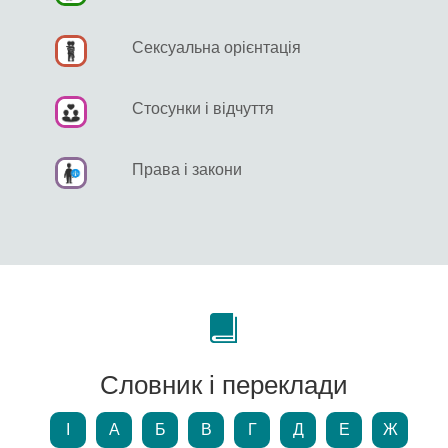
Сексуальна орієнтація
Стосунки і відчуття
Права і закони
Словник і переклади
І
А
Б
В
Г
Д
Е
Ж