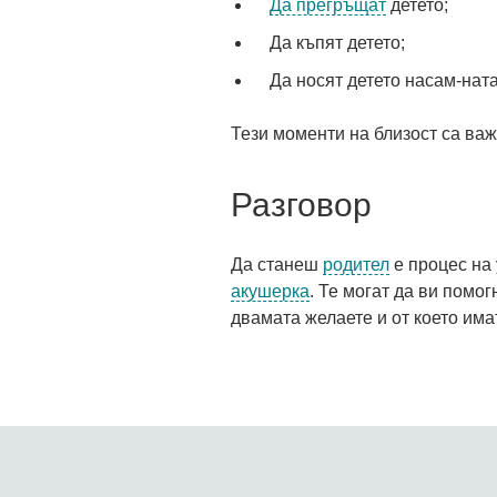
Да прегръщат
детето;
Да къпят детето;
Да носят детето насам-нат
Тези моменти на близост са важ
Разговор
Да станеш
родител
е процес на 
акушерка
. Те могат да ви помо
двамата желаете и от което има