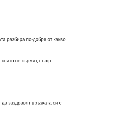
ата разбира по-добре от какво
 които не кърмят, също
 да заздравят връзката си с