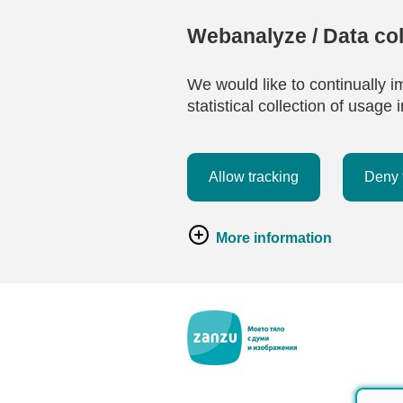
Webanalyze / Data col
We would like to continually i
statistical collection of usag
Allow tracking
Deny 
More information
Премини към основното съдържание