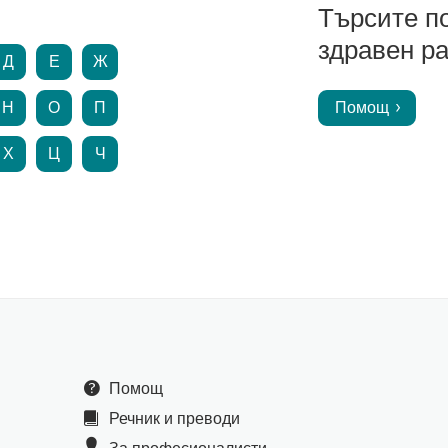
Търсите п
здравен ра
Д
Е
Ж
Н
О
П
Помощ
Х
Ц
Ч
Помощ
Речник и преводи