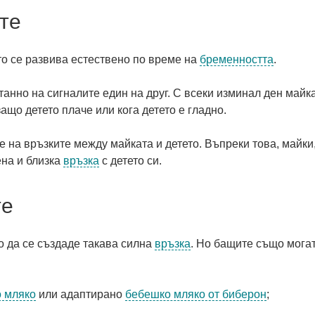
те
то се развива естествено по време на
бременността
.
танно на сигналите един на друг. С всеки изминал ден майк
ащо детето плаче или кога детето е гладно.
 на връзките между майката и детето. Въпреки това, майки,
ена и близка
връзка
с детето си.
те
о да се създаде такава силна
връзка
. Но бащите също могат
 мляко
или адаптирано
бебешко мляко от биберон
;