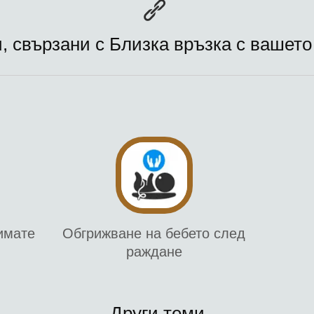
, свързани с Близка връзка с вашето
имате
Обгрижване на бебето след
раждане
Други теми