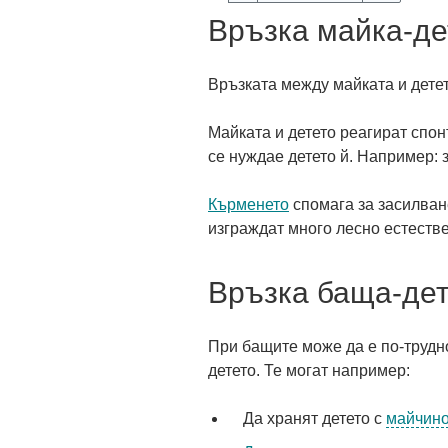
Връзка майка-де
Връзката между майката и дете
Майката и детето реагират спон
се нуждае детето й. Например: з
Кърменето
спомага за засилване
изграждат много лесно естеств
Връзка баща-де
При бащите може да е по-трудн
детето. Те могат например:
Да хранят детето с
майчино