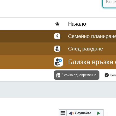
Hачало
Семейно планиране
След раждане
Близка връзка 
2 езика едновременно
По
Слушайте