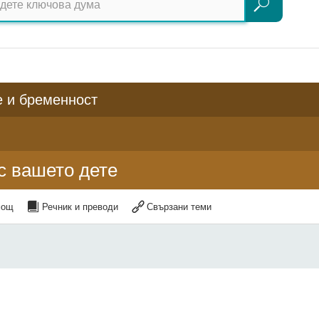
Търсене
 и бременност
с вашето дете
мощ
Речник и преводи
Свързани теми