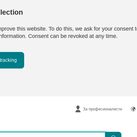
lection
mprove this website. To do this, we ask for your consent t
e information. Consent can be revoked at any time.
tracking
За професионалисти
Търсене