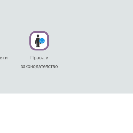
я и
Права и
законодателство