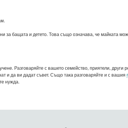
ам.
ни за бащата и детето. Това също означава, че майката мож
учене. Разговаряйте с вашето семейство, приятели, други 
гнат и да ви дадат съвет. Също така разговаряйте и с вашия
те нужда.