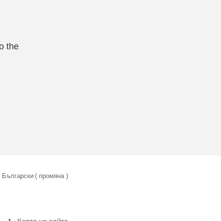
o the
Български
( промяна )