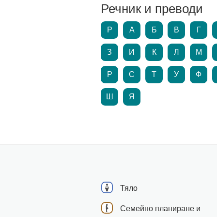
Речник и преводи
P
А
Б
В
Г
З
И
К
Л
М
Р
С
Т
У
Ф
Ш
Я
Тяло
Семейно планиране и