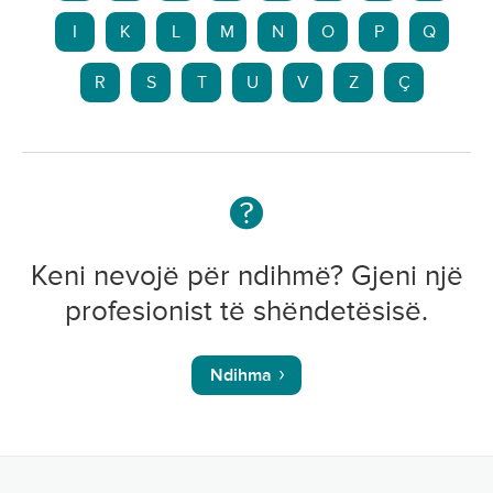
I
K
L
M
N
O
P
Q
R
S
T
U
V
Z
Ç
Keni nevojë për ndihmë? Gjeni një
profesionist të shëndetësisë.
Ndihma