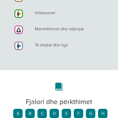
Infeksionet
Marrëdhëniet dhe ndjenjat
Të drejtat dhe ligji
Fjalori dhe përkthimet
A
B
C
D
E
F
G
H