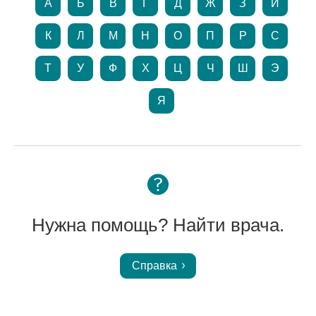
А
Б
В
Г
Д
Ж
З
И
К
Л
М
Н
О
П
Р
С
Т
У
Ф
Х
Ц
Ч
Ш
Э
Я
Нужна помощь? Найти врача.
Справка