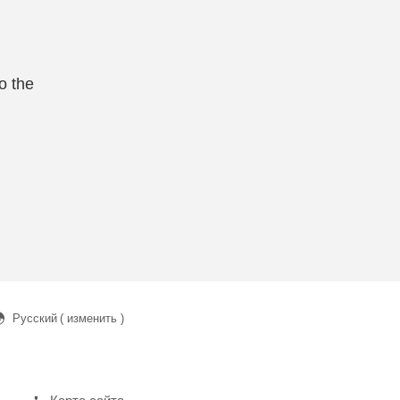
o the
Русский
( изменить )