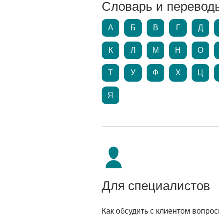
Словарь и перевод
А
Б
В
Г
Д
К
Л
М
Н
О
Т
У
Ф
Х
Ц
Я
Для специалистов
Как обсудить с клиентом вопро