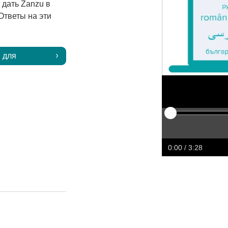
дать Zanzu в
Ответы на эти
 для
Play
Restart
Rewind
Forw
0:00
/ 3:28