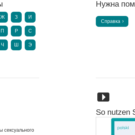
ы
Нужна пом
Ж
З
И
Справка
П
Р
С
Ч
Ш
Э
So nutzen 
сы сексуального