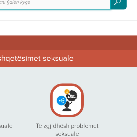
Kërko
shqetësimet seksuale
suale
Të zgjidhësh problemet
seksuale