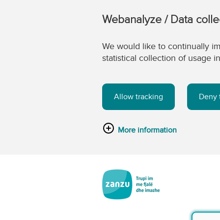
Webanalyze / Data colle
We would like to continually im
statistical collection of usage
Allow tracking
Deny 
More information
Kalo tek përmbajtja kryesore