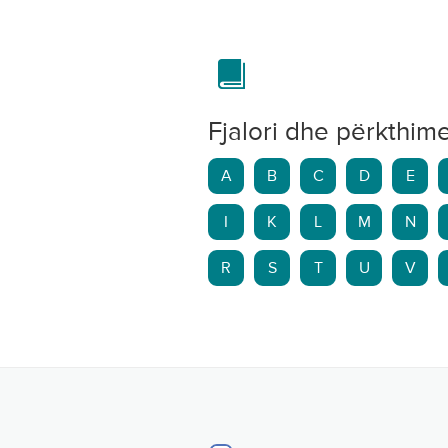
Fjalori dhe përkthim
A
B
C
D
E
I
K
L
M
N
R
S
T
U
V