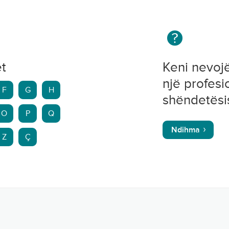
et
Keni nevoj
një profesi
F
G
H
shëndetësi
O
P
Q
Ndihma
Z
Ç