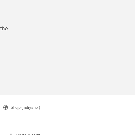
 the
Shqip
( ndrysho )