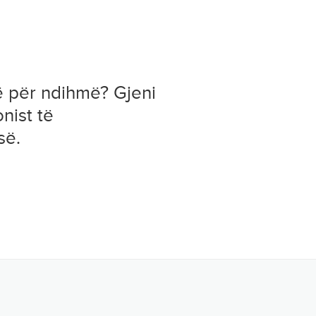
ë për ndihmë? Gjeni
onist të
së.