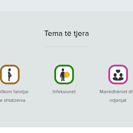
Tema të tjera
ifikimi familjar
Infeksionet
Marrëdhëniet d
e shtatzënia
ndjenjat