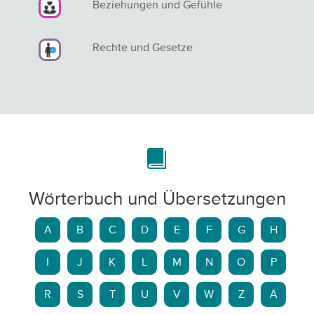
Beziehungen und Gefühle
Rechte und Gesetze
Wörterbuch und Übersetzungen
A
B
C
D
E
F
G
H
I
J
K
L
M
N
O
P
R
S
T
U
V
W
Z
Ä