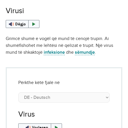
Virusi
Dëgjo
Grimcë shumë e vogël që mund të cenojë trupin. Ai
shumëfishohet me lehtësi në qelizat e trupit. Një virus
mund të shkaktojë
infeksione
dhe
sëmundje
.
Përkthe këtë fjalë në
Virus
Vorlesen