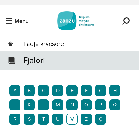
Kalo tek përmbajtja kryesore
Menu
Faqja kryesore
Fjalori
A
B
C
D
E
F
G
H
I
K
L
M
N
O
P
Q
R
S
T
U
V
Z
Ç