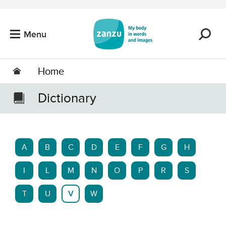
Skip to main content
Menu
Home
Dictionary
A
B
C
D
E
F
G
H
I
L
M
N
O
P
R
S
T
U
V
W