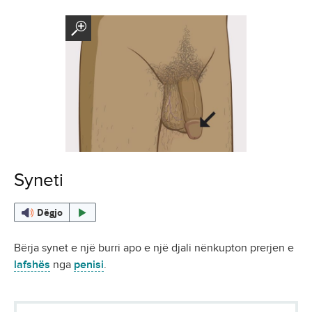
Syneti
Dëgjo
Bërja synet e një burri apo e një djali nënkupton prerjen e
lafshës
nga
penisi
.