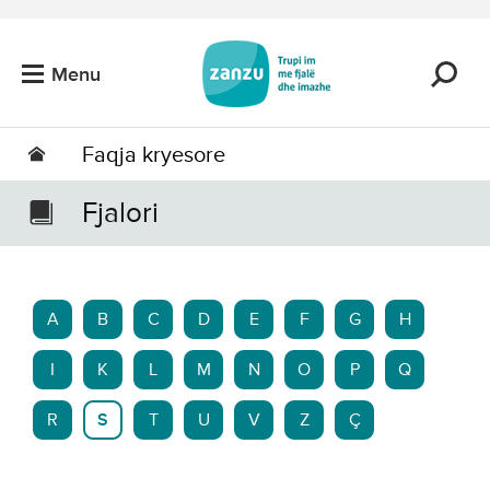
Kalo tek përmbajtja kryesore
Menu
Faqja kryesore
Fjalori
A
B
C
D
E
F
G
H
I
K
L
M
N
O
P
Q
R
S
T
U
V
Z
Ç