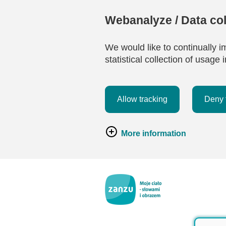
Webanalyze / Data col
We would like to continually i
statistical collection of usag
Allow tracking
Deny 
More information
Przejdź do głównej zawartości