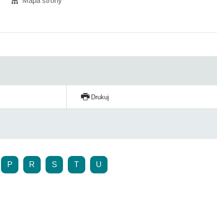
Mapa strony
Drukuj
P
R
S
T
U