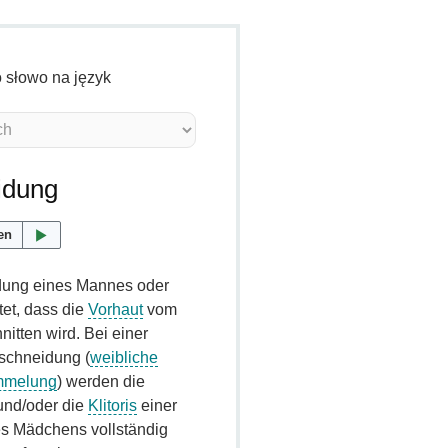
o słowo na język
idung
en
dung eines Mannes oder
et, dass die
Vorhaut
vom
itten wird. Bei einer
schneidung (
weibliche
ümmelung
) werden die
nd/oder die
Klitoris
einer
es Mädchens vollständig