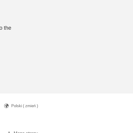
o the
Polski
( zmień )