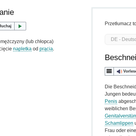
anie
Przetłumacz t
łuchaj
mężczyzny (lub chłopca)
cięcie
napletka
od
prącia
.
Beschne
Vorles
Die Beschnei
Jungen bedeut
Penis
abgeschn
weiblichen Be
Genitalverst
Schamlippen
u
Frau oder ein