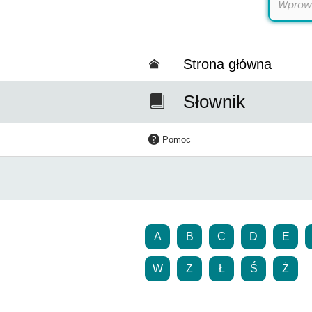
Strona główna
Słownik
Pomoc
A
B
C
D
E
W
Z
Ł
Ś
Ż