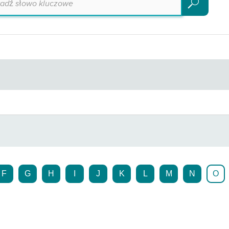
Szukaj
F
G
H
I
J
K
L
M
N
O