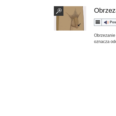
Obrzez
Pos
Obrzezanie 
oznacza od