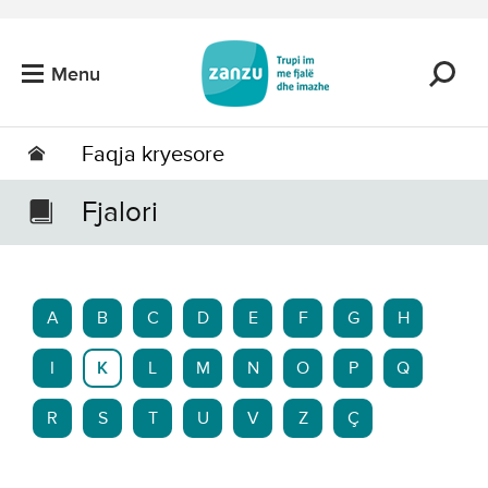
Kalo tek përmbajtja kryesore
Menu
Faqja kryesore
Fjalori
A
B
C
D
E
F
G
H
I
K
L
M
N
O
P
Q
R
S
T
U
V
Z
Ç