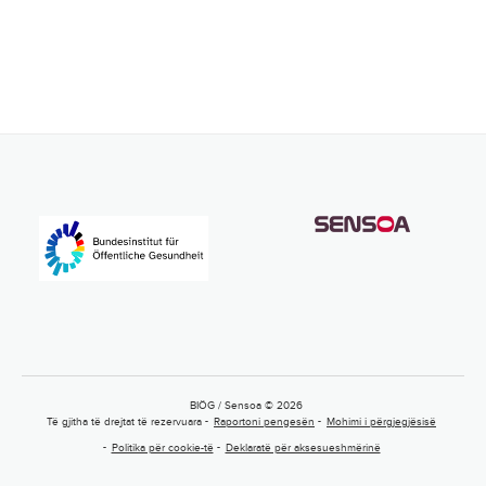
BIÖG / Sensoa © 2026
Të gjitha të drejtat të rezervuara
Raportoni pengesën
Mohimi i përgjegjësisë
Politika për cookie-të
Deklaratë për aksesueshmërinë