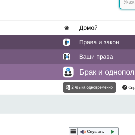
Домой
Права и закон
Ваши права
Брак и однопо
2 языка одновременно
Спр
Слушать