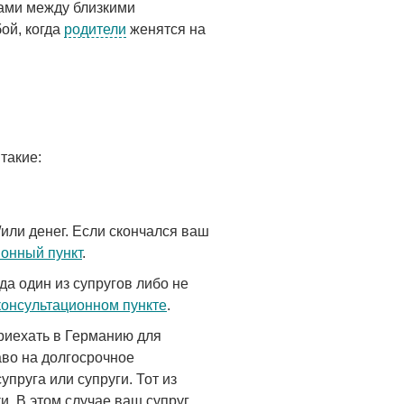
ами между близкими
ой, когда
родители
женятся на
такие:
или денег. Если скончался ваш
ионный пункт
.
да один из супругов либо не
консультационном пункте
.
приехать в Германию для
аво на долгосрочное
пруга или супруги. Тот из
и. В этом случае ваш супруг