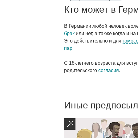
Кто может в Гер
В Германии любой человек вол
брак
или нет, а также когда и на
Это действительно и для
гомос
пар
.
С 18-летнего возраста для всту
родительского
согласия
.
Иные предпосыл