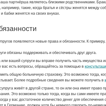
ваша партнёрша являетесь близкими родственниками. Брак
 например, такие, когда братья и сёстры женятся между соб
 и бабки женятся на своих внуках.
бязанности
пругов появляются новые права и обязанности. К примеру, 
ги обязаны поддерживать и обеспечивать друг друга.
 или вашей супруги вы вправе получить часть имущества и/
 у вас есть вопросы, обращайтесь за помощью в
консультац
иметь общую больничную страховку. Это возможно тогда, ког
атывает. Более подробные сведения вы можете получить в
супруга живёт в другой стране, то он или она имеет право 
ания. Это возможно только тогда, когда вы сами имеете пр
гда у вас достаточное количество денег для обеспечения су
ет в Германию, должен хотя бы немного говорить по-немецк