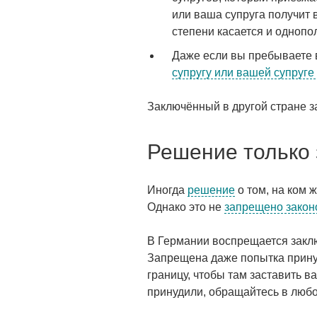
или ваша супруга получит 
степени касается и одноп
Даже если вы пребываете 
супругу или вашей супруге
Заключённый в другой стране 
Решение только 
Иногда
решение
о том, на ком 
Однако это не
запрещено закон
В Германии воспрещается закл
Запрещена даже попытка принуж
границу, чтобы там заставить в
принудили, обращайтесь в любо