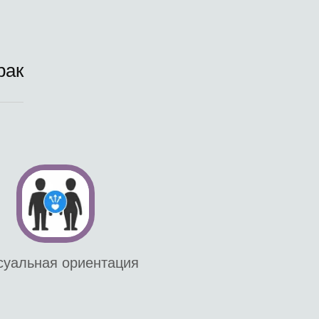
рак
суальная ориентация