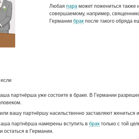
Любая
пара
может пожениться также и
совершаемому, например, священнико
Германии
брак
после такого обряда е
 если
аша партнёрша уже состоите в браке. В Германии разрешено
еловеком.
 или вашу партнёршу насильственно заставляют жениться и
ваша партнёрша намерены вступить в
брак
только с той це
 остаться в Германии.