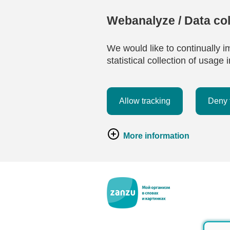
Webanalyze / Data col
We would like to continually i
statistical collection of usag
Allow tracking
Deny 
More information
Перейти к основному содержанию