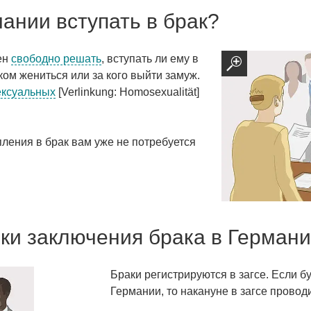
мании вступать в брак?
ен
свободно решать
, вступать ли ему в
 ком жениться или за кого выйти замуж.
ексуальных
[Verlinkung: Homosexualität]
пления в брак вам уже не потребуется
ки заключения брака в Герман
Браки регистрируются в загсе. Если бу
Германии, то накануне в загсе провод