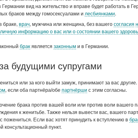
в Германии вид на жительство и вправе будет работать в Ге
олых браков между гомосексуалами и
лесбиянками
.
в браке,
врач
, мужчина или женщина, без вашего
согласия
 личную информацию о вас или о состоянии вашего здоров
законный
брак
является
законным
и в Германии.
за будущими супругами
жениться или за кого выйти замуж, принимают за вас другие.
ом
, если оба партнёра/обе
партнёрши
с этим согласны.
ючение брака против вашей воли или против воли вашего 
дения к женитьбе. Также нельзя вывести вас, вашего пар
ас пожениться. Если вас хотят принудить к вступлению в
бра
й консультационный пункт.