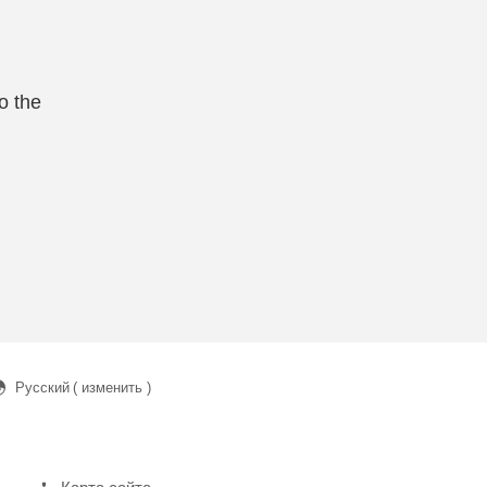
o the
Русский
( изменить )